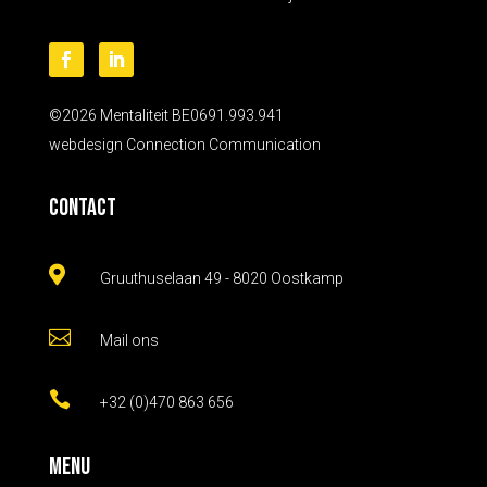
©2026 Mentaliteit BE0691.993.941
webdesign
Connection Communication
Contact

Gruuthuselaan 49 - 8020 Oostkamp

Mail ons

+32 (0)470 863 656
Menu