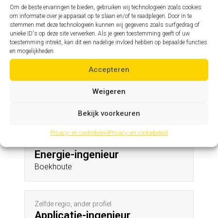
Broechem
Om de beste ervaringen te bieden, gebruiken wij technologieën zoals cookies
om informatie over je apparaat op te slaan en/of te raadplegen. Door in te
stemmen met deze technologieën kunnen wij gegevens zoals surfgedrag of
unieke ID's op deze site verwerken. Als je geen toestemming geeft of uw
Zelfde profiel, andere regio
toestemming intrekt, kan dit een nadelige invloed hebben op bepaalde functies
Assistent hoofdingenieur
en mogelijkheden.
St-Eloois-Winkel
Accepteren
Weigeren
Andere profielen in deze regio
Bekijk voorkeuren
Privacy- en cookiebeleid
Privacy- en cookiebeleid
Zelfde regio, ander profiel
Energie-ingenieur
Boekhoute
Zelfde regio, ander profiel
Applicatie-ingenieur