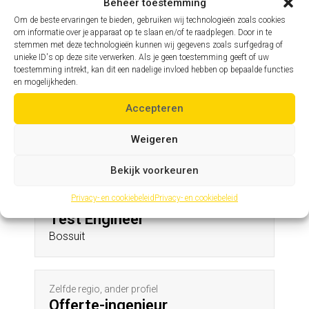
Ertvelde
Beheer toestemming
Om de beste ervaringen te bieden, gebruiken wij technologieën zoals cookies
om informatie over je apparaat op te slaan en/of te raadplegen. Door in te
stemmen met deze technologieën kunnen wij gegevens zoals surfgedrag of
Zelfde profiel, andere regio
unieke ID's op deze site verwerken. Als je geen toestemming geeft of uw
Assistent hoofdingenieur
toestemming intrekt, kan dit een nadelige invloed hebben op bepaalde functies
en mogelijkheden.
Ettelgem
Accepteren
Andere profielen in deze regio
Weigeren
Bekijk voorkeuren
Privacy- en cookiebeleid
Privacy- en cookiebeleid
Zelfde regio, ander profiel
Test Engineer
Bossuit
Zelfde regio, ander profiel
Offerte-ingenieur