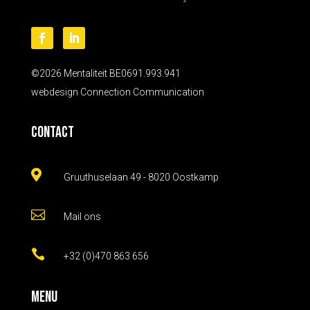
©2026 Mentaliteit BE0691.993.941
webdesign
Connection Communication
Contact

Gruuthuselaan 49 - 8020 Oostkamp

Mail ons

+32 (0)470 863 656
Menu