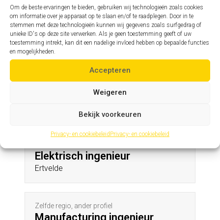
Vinkem
Om de beste ervaringen te bieden, gebruiken wij technologieën zoals cookies
om informatie over je apparaat op te slaan en/of te raadplegen. Door in te
stemmen met deze technologieën kunnen wij gegevens zoals surfgedrag of
unieke ID's op deze site verwerken. Als je geen toestemming geeft of uw
Zelfde profiel, andere regio
toestemming intrekt, kan dit een nadelige invloed hebben op bepaalde functies
Assistent hoofdingenieur
en mogelijkheden.
Itegem
Accepteren
Weigeren
Andere profielen in deze regio
Bekijk voorkeuren
Privacy- en cookiebeleid
Privacy- en cookiebeleid
Zelfde regio, ander profiel
Elektrisch ingenieur
Ertvelde
Zelfde regio, ander profiel
Manufacturing ingenieur