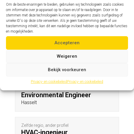
Lille
Om de beste ervaringen te bieden, gebruiken wij technologieën zoals cookies
om informatie over je apparaat op te slaan en/of te raadplegen. Door in te
stemmen met deze technologieën kunnen wij gegevens zoals surfgedrag of
unieke ID's op deze site verwerken. Als je geen toestemming geeft of uw
Zelfde profiel, andere regio
toestemming intrekt, kan dit een nadelige invloed hebben op bepaalde functies
Assistent hoofdingenieur
en mogelijkheden.
Bertem
Accepteren
Weigeren
Andere profielen in deze regio
Bekijk voorkeuren
Privacy- en cookiebeleid
Privacy- en cookiebeleid
Zelfde regio, ander profiel
Environmental Engineer
Hasselt
Zelfde regio, ander profiel
HVAC-ingenieur