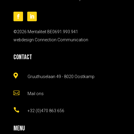
©2026 Mentaliteit BE0691.993.941
webdesign
Connection Communication
Contact

Gruuthuselaan 49 - 8020 Oostkamp

Mail ons

+32 (0)470 863 656
Menu