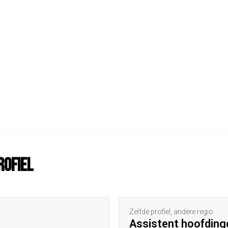
rofiel
Zelfde profiel, andere regio
Assistent hoofding