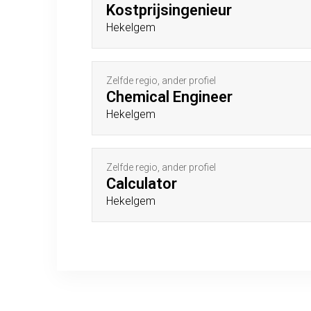
Kostprijsingenieur
Hekelgem
Zelfde regio, ander profiel
Chemical Engineer
Hekelgem
Zelfde regio, ander profiel
Calculator
Hekelgem