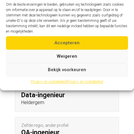
Wingene
Om de beste ervaringen te bieden, gebruiken wij technologieën zoals cookies
om informatie over je apparaat op te slaan en/of te raadplegen. Door in te
stemmen met deze technologieën kunnen wij gegevens zoals surfgedrag of
unieke ID's op deze site verwerken. Als je geen toestemming geeft of uw
Zelfde profiel, andere regio
toestemming intrekt, kan dit een nadelige invloed hebben op bepaalde functies
Assistent hoofdingenieur
en mogelijkheden.
Gruitrode
Accepteren
Weigeren
Andere profielen in deze regio
Bekijk voorkeuren
Privacy- en cookiebeleid
Privacy- en cookiebeleid
Zelfde regio, ander profiel
Data-ingenieur
Heldergem
Zelfde regio, ander profiel
QA-ingenieur