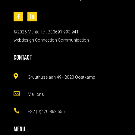
©2026 Mentaliteit BE0691.993.941
webdesign
Connection Communication
Contact

Gruuthuselaan 49 - 8020 Oostkamp

Mail ons

+32 (0)470 863 656
Menu