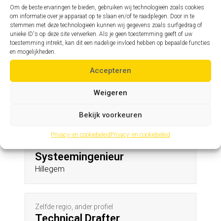
Meeuwen
Om de beste ervaringen te bieden, gebruiken wij technologieën zoals cookies
om informatie over je apparaat op te slaan en/of te raadplegen. Door in te
stemmen met deze technologieën kunnen wij gegevens zoals surfgedrag of
unieke ID's op deze site verwerken. Als je geen toestemming geeft of uw
Zelfde profiel, andere regio
toestemming intrekt, kan dit een nadelige invloed hebben op bepaalde functies
Assistent hoofdingenieur
en mogelijkheden.
Herfelingen
Accepteren
Weigeren
Andere profielen in deze regio
Bekijk voorkeuren
Privacy- en cookiebeleid
Privacy- en cookiebeleid
Zelfde regio, ander profiel
Systeemingenieur
Hillegem
Zelfde regio, ander profiel
Technical Drafter