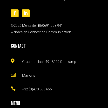
©2026 Mentaliteit BE0691.993.941
webdesign
Connection Communication
Contact

Gruuthuselaan 49 - 8020 Oostkamp

Mail ons

+32 (0)470 863 656
Menu