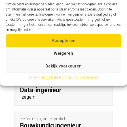
Overpelt
Om de beste ervaringen te bieden, gebruiken wij technologieën zoals cookies
om informatie over je apparaat op te slaan en/of te raadplegen. Door in te
stemmen met deze technologieën kunnen wij gegevens zoals surfgedrag of
unieke ID's op deze site verwerken. Als je geen toestemming geeft of uw
Zelfde profiel, andere regio
toestemming intrekt, kan dit een nadelige invloed hebben op bepaalde functies
Assistent hoofdingenieur
en mogelijkheden.
Hallaar
Accepteren
Weigeren
Andere profielen in deze regio
Bekijk voorkeuren
Privacy- en cookiebeleid
Privacy- en cookiebeleid
Zelfde regio, ander profiel
Data-ingenieur
Izegem
Zelfde regio, ander profiel
Bouwkundig ingenieur