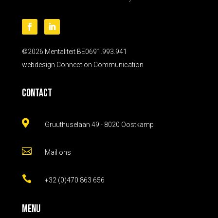
©2026 Mentaliteit BE0691.993.941
webdesign
Connection Communication
Contact

Gruuthuselaan 49 - 8020 Oostkamp

Mail ons

+32 (0)470 863 656
Menu