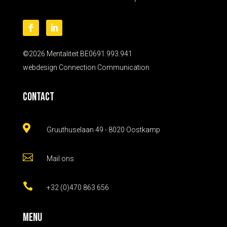
©2026 Mentaliteit BE0691.993.941
webdesign
Connection Communication
Contact

Gruuthuselaan 49 - 8020 Oostkamp

Mail ons

+32 (0)470 863 656
Menu