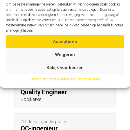
Beert
Om de beste ervaringen te bieden, gebruiken wij technologieën zoals cookies
om informatie over je apparaat op te slaan en/of te raadplegen. Door in te
stemmen met deze technologieën kunnen wij gegevens zoals surfgedrag of
unieke ID's op deze site verwerken. Als je geen toestemming geeft of uw
Zelfde profiel, andere regio
toestemming intrekt, kan dit een nadelige invloed hebben op bepaalde functies
Assistent hoofdingenieur
en mogelijkheden.
Mater
Accepteren
Weigeren
Andere profielen in deze regio
Bekijk voorkeuren
Privacy- en cookiebeleid
Privacy- en cookiebeleid
Zelfde regio, ander profiel
Quality Engineer
Koolkerke
Zelfde regio, ander profiel
QC-ingenieur