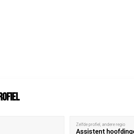
rofiel
Zelfde profiel, andere regio
Assistent hoofding