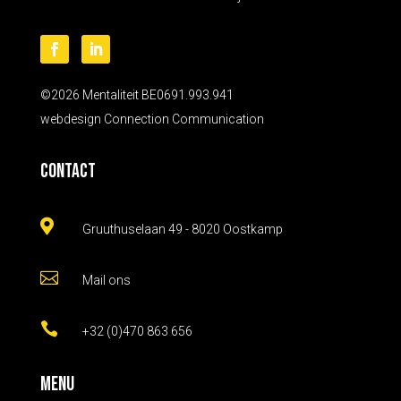
©2026 Mentaliteit BE0691.993.941
webdesign
Connection Communication
Contact

Gruuthuselaan 49 - 8020 Oostkamp

Mail ons

+32 (0)470 863 656
Menu