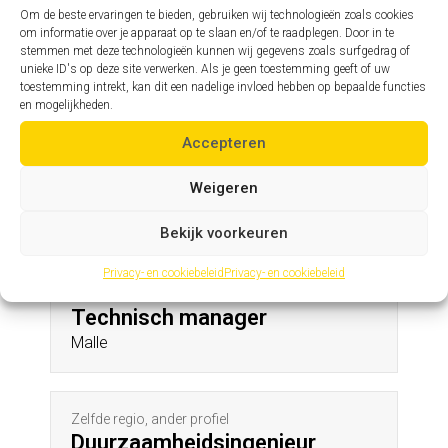
Herdersem
Om de beste ervaringen te bieden, gebruiken wij technologieën zoals cookies
om informatie over je apparaat op te slaan en/of te raadplegen. Door in te
stemmen met deze technologieën kunnen wij gegevens zoals surfgedrag of
unieke ID's op deze site verwerken. Als je geen toestemming geeft of uw
Zelfde profiel, andere regio
toestemming intrekt, kan dit een nadelige invloed hebben op bepaalde functies
Assistent hoofdingenieur
en mogelijkheden.
St-Niklaas
Accepteren
Weigeren
Andere profielen in deze regio
Bekijk voorkeuren
Privacy- en cookiebeleid
Privacy- en cookiebeleid
Zelfde regio, ander profiel
Technisch manager
Malle
Zelfde regio, ander profiel
Duurzaamheidsingenieur