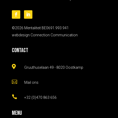
©2026 Mentaliteit BE0691.993.941
webdesign
Connection Communication
Contact

Gruuthuselaan 49 - 8020 Oostkamp

Mail ons

+32 (0)470 863 656
Menu