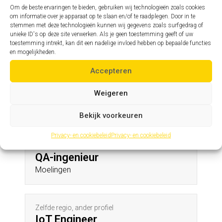
Smetlede
Om de beste ervaringen te bieden, gebruiken wij technologieën zoals cookies
om informatie over je apparaat op te slaan en/of te raadplegen. Door in te
stemmen met deze technologieën kunnen wij gegevens zoals surfgedrag of
unieke ID's op deze site verwerken. Als je geen toestemming geeft of uw
Zelfde profiel, andere regio
toestemming intrekt, kan dit een nadelige invloed hebben op bepaalde functies
Assistent hoofdingenieur
en mogelijkheden.
Werm
Accepteren
Weigeren
Andere profielen in deze regio
Bekijk voorkeuren
Privacy- en cookiebeleid
Privacy- en cookiebeleid
Zelfde regio, ander profiel
QA-ingenieur
Moelingen
Zelfde regio, ander profiel
IoT Engineer