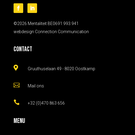
©2026 Mentaliteit BE0691.993.941
webdesign
Connection Communication
Contact

Gruuthuselaan 49 - 8020 Oostkamp

Mail ons

+32 (0)470 863 656
Menu