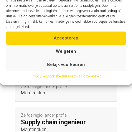
Tessenderlo
Om de beste ervaringen te bieden, gebruiken wij technologieën zoals cookies
om informatie over je apparaat op te slaan en/of te raadplegen. Door in te
stemmen met deze technologieën kunnen wij gegevens zoals surfgedrag of
unieke ID's op deze site verwerken. Als je geen toestemming geeft of uw
toestemming intrekt, kan dit een nadelige invloed hebben op bepaalde functies
Zelfde profiel, andere regio
en mogelijkheden.
Assistent hoofdingenieur
Vliermaal
Accepteren
Weigeren
Andere profielen in deze regio
Bekijk voorkeuren
Privacy- en cookiebeleid
Privacy- en cookiebeleid
Zelfde regio, ander profiel
Montenaken
Zelfde regio, ander profiel
Supply chain ingenieur
Montenaken