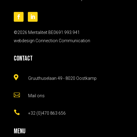
©2026 Mentaliteit BE0691.993.941
webdesign
Connection Communication
Contact

Gruuthuselaan 49 - 8020 Oostkamp

Mail ons

+32 (0)470 863 656
Menu