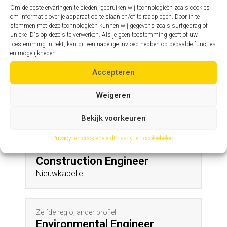
Grote-Brogel
Om de beste ervaringen te bieden, gebruiken wij technologieën zoals cookies
om informatie over je apparaat op te slaan en/of te raadplegen. Door in te
stemmen met deze technologieën kunnen wij gegevens zoals surfgedrag of
unieke ID's op deze site verwerken. Als je geen toestemming geeft of uw
Zelfde profiel, andere regio
toestemming intrekt, kan dit een nadelige invloed hebben op bepaalde functies
Assistent hoofdingenieur
en mogelijkheden.
Neerlinter
Accepteren
Weigeren
Andere profielen in deze regio
Bekijk voorkeuren
Privacy- en cookiebeleid
Privacy- en cookiebeleid
Zelfde regio, ander profiel
Construction Engineer
Nieuwkapelle
Zelfde regio, ander profiel
Environmental Engineer