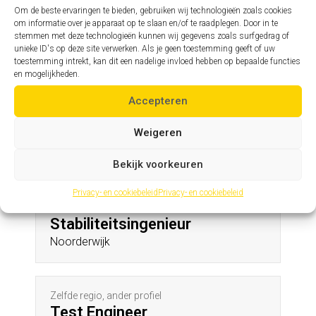
Herselt
Om de beste ervaringen te bieden, gebruiken wij technologieën zoals cookies
om informatie over je apparaat op te slaan en/of te raadplegen. Door in te
stemmen met deze technologieën kunnen wij gegevens zoals surfgedrag of
unieke ID's op deze site verwerken. Als je geen toestemming geeft of uw
Zelfde profiel, andere regio
toestemming intrekt, kan dit een nadelige invloed hebben op bepaalde functies
Assistent hoofdingenieur
en mogelijkheden.
Steenokkerzeel
Accepteren
Weigeren
Andere profielen in deze regio
Bekijk voorkeuren
Privacy- en cookiebeleid
Privacy- en cookiebeleid
Zelfde regio, ander profiel
Stabiliteitsingenieur
Noorderwijk
Zelfde regio, ander profiel
Test Engineer