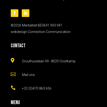
©2026 Mentaliteit BE0691.993.941
webdesign
Connection Communication
Contact

Gruuthuselaan 49 - 8020 Oostkamp

Mail ons

+32 (0)470 863 656
Menu