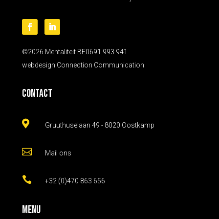
©2026 Mentaliteit BE0691.993.941
webdesign
Connection Communication
Contact

Gruuthuselaan 49 - 8020 Oostkamp

Mail ons

+32 (0)470 863 656
Menu