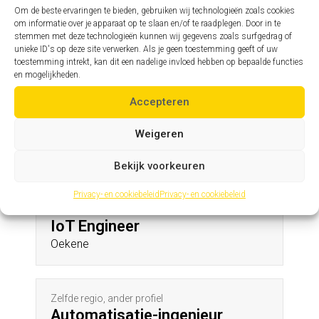
Welden
Om de beste ervaringen te bieden, gebruiken wij technologieën zoals cookies
om informatie over je apparaat op te slaan en/of te raadplegen. Door in te
stemmen met deze technologieën kunnen wij gegevens zoals surfgedrag of
unieke ID's op deze site verwerken. Als je geen toestemming geeft of uw
Zelfde profiel, andere regio
toestemming intrekt, kan dit een nadelige invloed hebben op bepaalde functies
Assistent hoofdingenieur
en mogelijkheden.
Schoten
Accepteren
Weigeren
Andere profielen in deze regio
Bekijk voorkeuren
Privacy- en cookiebeleid
Privacy- en cookiebeleid
Zelfde regio, ander profiel
IoT Engineer
Oekene
Zelfde regio, ander profiel
Automatisatie-ingenieur