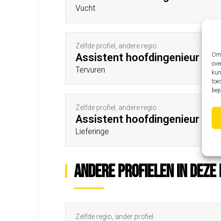
Vucht
Zelfde profiel, andere regio
Om 
Assistent hoofdingenieur
ove
Tervuren
kun
toe
bep
Zelfde profiel, andere regio
Assistent hoofdingenieur
Lieferinge
Andere profielen in deze 
Zelfde regio, ander profiel