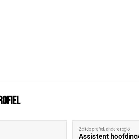
rofiel
Zelfde profiel, andere regio
Assistent hoofding