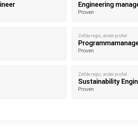
ineer
Engineering manag
Proven
Zelfde regio, ander profiel
Programmamanage
Proven
Zelfde regio, ander profiel
Sustainability Engi
Proven