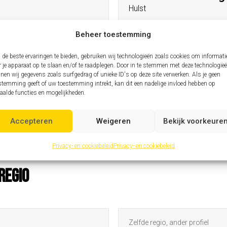
Hulst
Beheer toestemming
Zelfde profiel, andere regio
de beste ervaringen te bieden, gebruiken wij technologieën zoals cookies om informati
Assistent hoofding
r je apparaat op te slaan en/of te raadplegen. Door in te stemmen met deze technologie
Rotem
nen wij gegevens zoals surfgedrag of unieke ID's op deze site verwerken. Als je geen
stemming geeft of uw toestemming intrekt, kan dit een nadelige invloed hebben op
aalde functies en mogelijkheden.
Zelfde profiel, andere regio
Assistent hoofding
Accepteren
Weigeren
Bekijk voorkeure
Anderlecht
Privacy- en cookiebeleid
Privacy- en cookiebeleid
regio
Zelfde regio, ander profiel