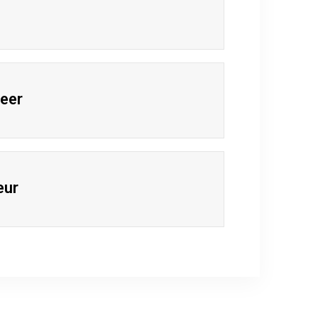
neer
eur