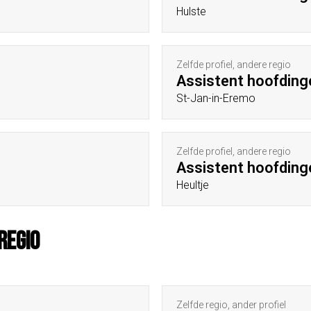
Hulste
Zelfde profiel, andere regio
Assistent hoofding
St-Jan-in-Eremo
Zelfde profiel, andere regio
Assistent hoofding
Heultje
regio
Zelfde regio, ander profiel