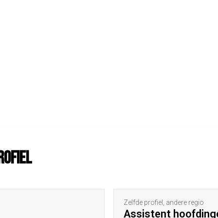
rofiel
Zelfde profiel, andere regio
Assistent hoofding