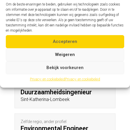
Opheers
Om de beste ervaringen te bieden, gebruiken wij technologieën zoals cookies
om informatie over je apparaat op te slaan en/of te raadplegen. Door in te
stemmen met deze technologieën kunnen wij gegevens zoals surfgedrag of
unieke ID's op deze site verwerken. Als je geen toestemming geeft of uw
Zelfde profiel, andere regio
toestemming intrekt, kan dit een nadelige invloed hebben op bepaalde functies
Assistent hoofdingenieur
en mogelijkheden.
Oppem
Accepteren
Weigeren
Andere profielen in deze regio
Bekijk voorkeuren
Privacy- en cookiebeleid
Privacy- en cookiebeleid
Zelfde regio, ander profiel
Duurzaamheidsingenieur
Sint-Katherina-Lombeek
Zelfde regio, ander profiel
Environmental Engineer