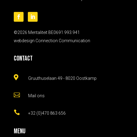
©2026 Mentaliteit BE0691.993.941
webdesign
Connection Communication
Contact

Gruuthuselaan 49 - 8020 Oostkamp

Mail ons

+32 (0)470 863 656
Menu