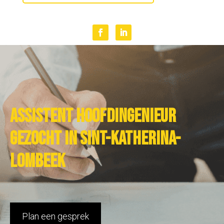
Assistent hoofdingenieur
gezocht in Sint-Katherina-
Lombeek
Plan een gesprek