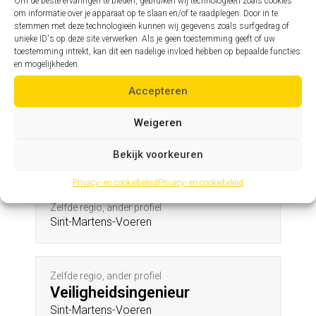
Tongeren
Om de beste ervaringen te bieden, gebruiken wij technologieën zoals cookies
om informatie over je apparaat op te slaan en/of te raadplegen. Door in te
stemmen met deze technologieën kunnen wij gegevens zoals surfgedrag of
unieke ID's op deze site verwerken. Als je geen toestemming geeft of uw
toestemming intrekt, kan dit een nadelige invloed hebben op bepaalde functies
Zelfde profiel, andere regio
en mogelijkheden.
Assistent hoofdingenieur
Sint-Lambrechts-Herk
Accepteren
Weigeren
Andere profielen in deze regio
Bekijk voorkeuren
Privacy- en cookiebeleid
Privacy- en cookiebeleid
Zelfde regio, ander profiel
Sint-Martens-Voeren
Zelfde regio, ander profiel
Veiligheidsingenieur
Sint-Martens-Voeren