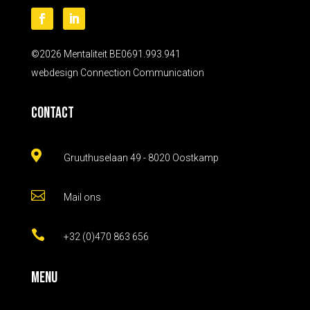
©2026 Mentaliteit BE0691.993.941
webdesign
Connection Communication
Contact

Gruuthuselaan 49 - 8020 Oostkamp

Mail ons

+32 (0)470 863 656
Menu