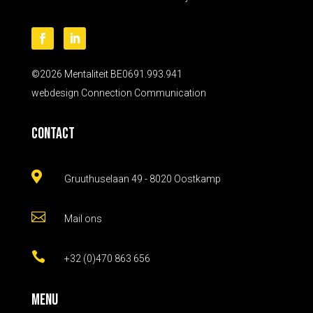
©2026 Mentaliteit BE0691.993.941
webdesign
Connection Communication
Contact

Gruuthuselaan 49 - 8020 Oostkamp

Mail ons

+32 (0)470 863 656
Menu