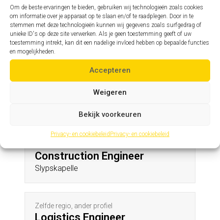
St-Ulriks-Kapelle
Om de beste ervaringen te bieden, gebruiken wij technologieën zoals cookies
om informatie over je apparaat op te slaan en/of te raadplegen. Door in te
stemmen met deze technologieën kunnen wij gegevens zoals surfgedrag of
unieke ID's op deze site verwerken. Als je geen toestemming geeft of uw
Zelfde profiel, andere regio
toestemming intrekt, kan dit een nadelige invloed hebben op bepaalde functies
Assistent hoofdingenieur
en mogelijkheden.
Lichtaart
Accepteren
Weigeren
Andere profielen in deze regio
Bekijk voorkeuren
Privacy- en cookiebeleid
Privacy- en cookiebeleid
Zelfde regio, ander profiel
Construction Engineer
Slypskapelle
Zelfde regio, ander profiel
Logistics Engineer