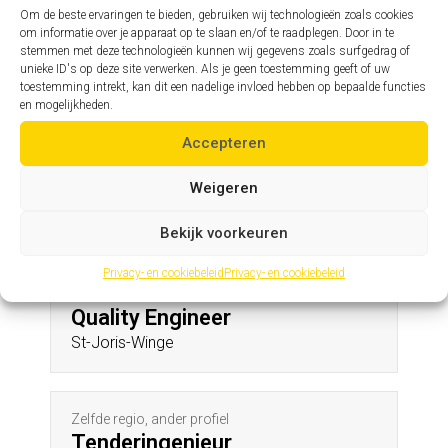
Rollegem
Om de beste ervaringen te bieden, gebruiken wij technologieën zoals cookies
om informatie over je apparaat op te slaan en/of te raadplegen. Door in te
stemmen met deze technologieën kunnen wij gegevens zoals surfgedrag of
unieke ID's op deze site verwerken. Als je geen toestemming geeft of uw
Zelfde profiel, andere regio
toestemming intrekt, kan dit een nadelige invloed hebben op bepaalde functies
Assistent hoofdingenieur
en mogelijkheden.
Wommelgem
Accepteren
Weigeren
Andere profielen in deze regio
Bekijk voorkeuren
Privacy- en cookiebeleid
Privacy- en cookiebeleid
Zelfde regio, ander profiel
Quality Engineer
St-Joris-Winge
Zelfde regio, ander profiel
Tenderingenieur