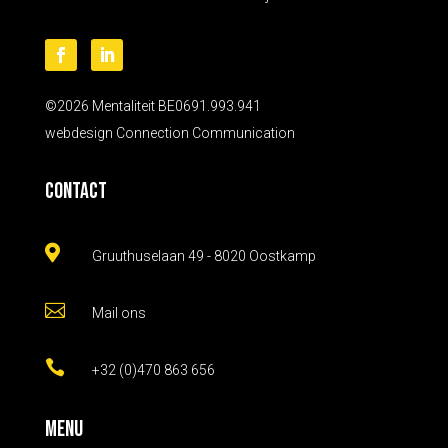
©2026 Mentaliteit BE0691.993.941
webdesign
Connection Communication
Contact

Gruuthuselaan 49 - 8020 Oostkamp

Mail ons

+32 (0)470 863 656
Menu