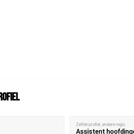
rofiel
Zelfde profiel, andere regio
Assistent hoofding