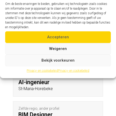
Westmalle
Om de beste ervaringen te bieden, gebruiken wij technologieën zoals cookies
om informatie over je apparaat op te slaan en/of te raadplegen. Door in te
stemmen met deze technologieën kunnen wij gegevens zoals surfgedrag of
unieke ID's op deze site verwerken. Als je geen toestemming geeft of uw
Zelfde profiel, andere regio
toestemming intrekt, kan dit een nadelige invloed hebben op bepaalde functies
Assistent hoofdingenieur
en mogelijkheden.
Heestert
Accepteren
Weigeren
Andere profielen in deze regio
Bekijk voorkeuren
Privacy- en cookiebeleid
Privacy- en cookiebeleid
Zelfde regio, ander profiel
AI-ingenieur
St-Maria-Horebeke
Zelfde regio, ander profiel
BIM Designer