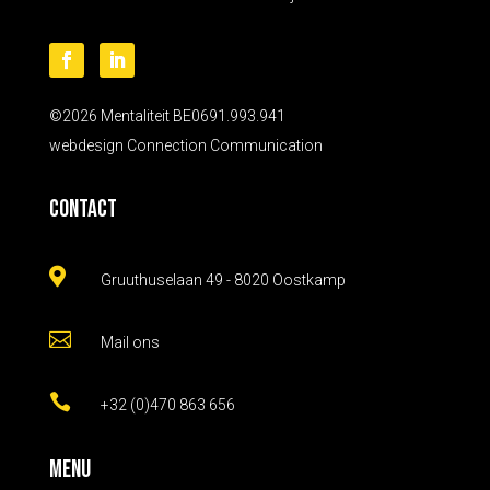
©2026 Mentaliteit BE0691.993.941
webdesign
Connection Communication
Contact

Gruuthuselaan 49 - 8020 Oostkamp

Mail ons

+32 (0)470 863 656
Menu