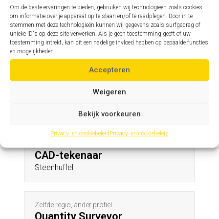
Astene
Om de beste ervaringen te bieden, gebruiken wij technologieën zoals cookies
om informatie over je apparaat op te slaan en/of te raadplegen. Door in te
stemmen met deze technologieën kunnen wij gegevens zoals surfgedrag of
unieke ID's op deze site verwerken. Als je geen toestemming geeft of uw
Zelfde profiel, andere regio
toestemming intrekt, kan dit een nadelige invloed hebben op bepaalde functies
Assistent hoofdingenieur
en mogelijkheden.
Veulen
Accepteren
Weigeren
Andere profielen in deze regio
Bekijk voorkeuren
Privacy- en cookiebeleid
Privacy- en cookiebeleid
Zelfde regio, ander profiel
CAD-tekenaar
Steenhuffel
Zelfde regio, ander profiel
Quantity Surveyor