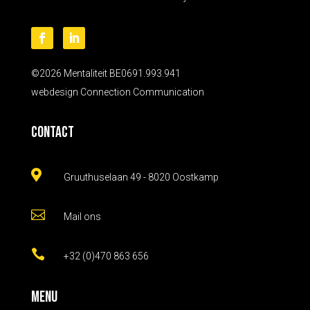
©2026 Mentaliteit BE0691.993.941
webdesign
Connection Communication
Contact

Gruuthuselaan 49 - 8020 Oostkamp

Mail ons

+32 (0)470 863 656
Menu