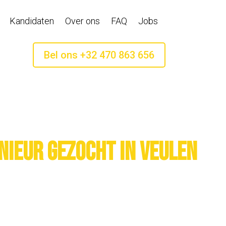
Kandidaten
Over ons
FAQ
Jobs
Bel ons +32 470 863 656
nieur gezocht in Veulen