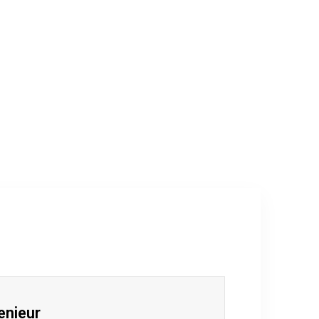
enieur