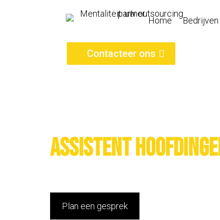
Home
Bedrijven
Contacteer ons
Assistent hoofdinge
Plan een gesprek