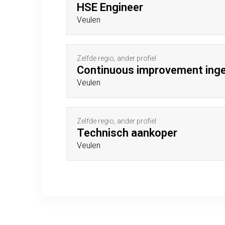
HSE Engineer
Veulen
Zelfde regio, ander profiel
Continuous improvement inge
Veulen
Zelfde regio, ander profiel
Technisch aankoper
Veulen