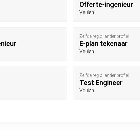
Offerte-ingenieur
Veulen
Zelfde regio, ander profiel
nieur
E-plan tekenaar
Veulen
Zelfde regio, ander profiel
Test Engineer
Veulen