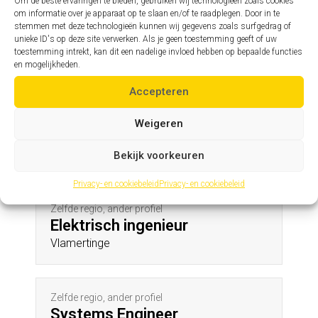
Diets-Heur
Om de beste ervaringen te bieden, gebruiken wij technologieën zoals cookies
om informatie over je apparaat op te slaan en/of te raadplegen. Door in te
stemmen met deze technologieën kunnen wij gegevens zoals surfgedrag of
unieke ID's op deze site verwerken. Als je geen toestemming geeft of uw
toestemming intrekt, kan dit een nadelige invloed hebben op bepaalde functies
Zelfde profiel, andere regio
en mogelijkheden.
Assistent hoofdingenieur
Koolkerke
Accepteren
Weigeren
Andere profielen in deze regio
Bekijk voorkeuren
Privacy- en cookiebeleid
Privacy- en cookiebeleid
Zelfde regio, ander profiel
Elektrisch ingenieur
Vlamertinge
Zelfde regio, ander profiel
Systems Engineer