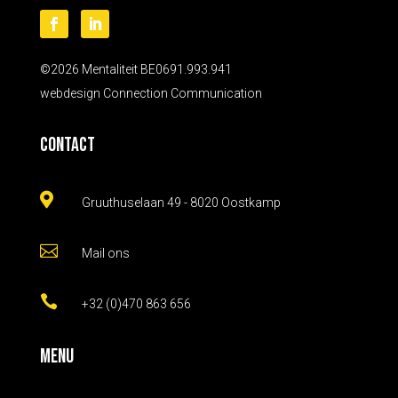
©2026 Mentaliteit BE0691.993.941
webdesign
Connection Communication
Contact

Gruuthuselaan 49 - 8020 Oostkamp

Mail ons

+32 (0)470 863 656
Menu