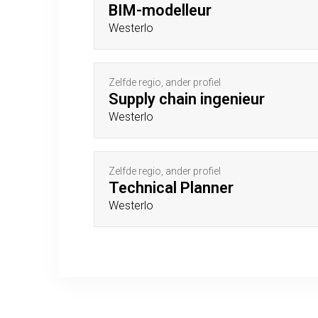
BIM-modelleur
Westerlo
Zelfde regio, ander profiel
Supply chain ingenieur
Westerlo
Zelfde regio, ander profiel
Technical Planner
Westerlo