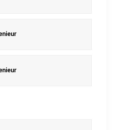
enieur
enieur