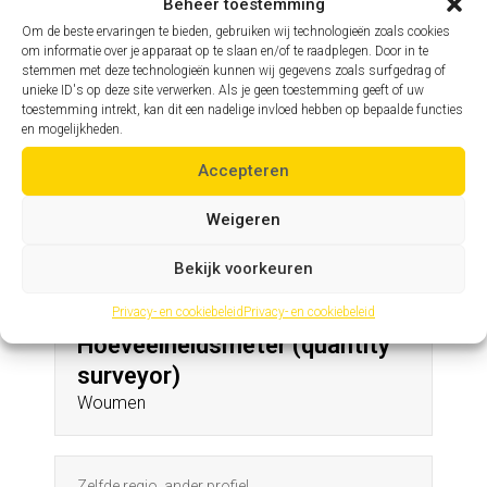
Sint-Pauwels
Beheer toestemming
Om de beste ervaringen te bieden, gebruiken wij technologieën zoals cookies
om informatie over je apparaat op te slaan en/of te raadplegen. Door in te
stemmen met deze technologieën kunnen wij gegevens zoals surfgedrag of
Zelfde profiel, andere regio
unieke ID's op deze site verwerken. Als je geen toestemming geeft of uw
Assistent hoofdingenieur
toestemming intrekt, kan dit een nadelige invloed hebben op bepaalde functies
en mogelijkheden.
Kleine-Brogel
Accepteren
Andere profielen in deze regio
Weigeren
Bekijk voorkeuren
Privacy- en cookiebeleid
Privacy- en cookiebeleid
Zelfde regio, ander profiel
Hoeveelheidsmeter (quantity
surveyor)
Woumen
Zelfde regio, ander profiel