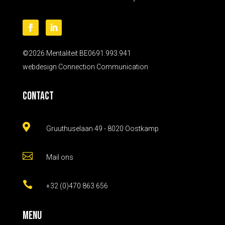
©2026 Mentaliteit BE0691.993.941
webdesign
Connection Communication
Contact

Gruuthuselaan 49 - 8020 Oostkamp

Mail ons

+32 (0)470 863 656
Menu