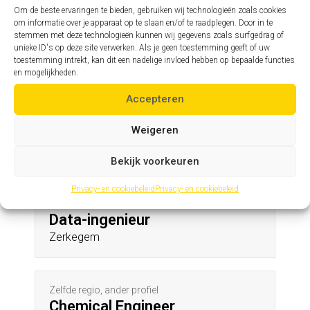
Liedekerke
Om de beste ervaringen te bieden, gebruiken wij technologieën zoals cookies
om informatie over je apparaat op te slaan en/of te raadplegen. Door in te
stemmen met deze technologieën kunnen wij gegevens zoals surfgedrag of
unieke ID's op deze site verwerken. Als je geen toestemming geeft of uw
Zelfde profiel, andere regio
toestemming intrekt, kan dit een nadelige invloed hebben op bepaalde functies
Assistent hoofdingenieur
en mogelijkheden.
Otegem
Accepteren
Weigeren
Andere profielen in deze regio
Bekijk voorkeuren
Privacy- en cookiebeleid
Privacy- en cookiebeleid
Zelfde regio, ander profiel
Data-ingenieur
Zerkegem
Zelfde regio, ander profiel
Chemical Engineer