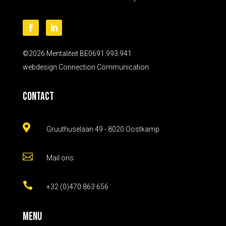
©2026 Mentaliteit BE0691.993.941
webdesign
Connection Communication
Contact

Gruuthuselaan 49 - 8020 Oostkamp

Mail ons

+32 (0)470 863 656
Menu