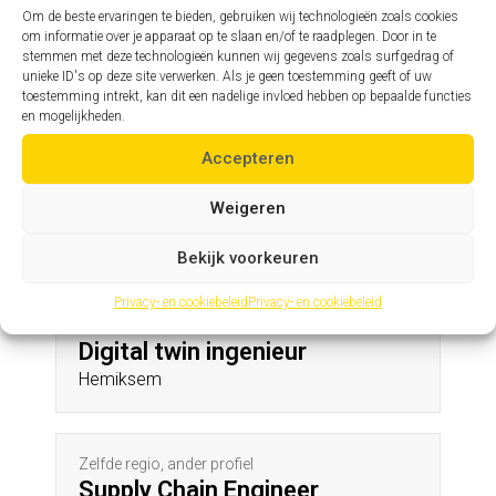
Maarkedal
Om de beste ervaringen te bieden, gebruiken wij technologieën zoals cookies
om informatie over je apparaat op te slaan en/of te raadplegen. Door in te
stemmen met deze technologieën kunnen wij gegevens zoals surfgedrag of
unieke ID's op deze site verwerken. Als je geen toestemming geeft of uw
Zelfde profiel, andere regio
toestemming intrekt, kan dit een nadelige invloed hebben op bepaalde functies
Calculator
en mogelijkheden.
Mater
Accepteren
Weigeren
Andere profielen in deze regio
Bekijk voorkeuren
Privacy- en cookiebeleid
Privacy- en cookiebeleid
Zelfde regio, ander profiel
Digital twin ingenieur
Hemiksem
Zelfde regio, ander profiel
Supply Chain Engineer