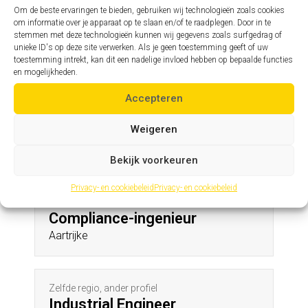
St-Niklaas
Om de beste ervaringen te bieden, gebruiken wij technologieën zoals cookies
om informatie over je apparaat op te slaan en/of te raadplegen. Door in te
stemmen met deze technologieën kunnen wij gegevens zoals surfgedrag of
unieke ID's op deze site verwerken. Als je geen toestemming geeft of uw
Zelfde profiel, andere regio
toestemming intrekt, kan dit een nadelige invloed hebben op bepaalde functies
Civiel ingenieur
en mogelijkheden.
Lauw
Accepteren
Weigeren
Andere profielen in deze regio
Bekijk voorkeuren
Privacy- en cookiebeleid
Privacy- en cookiebeleid
Zelfde regio, ander profiel
Compliance-ingenieur
Aartrijke
Zelfde regio, ander profiel
Industrial Engineer