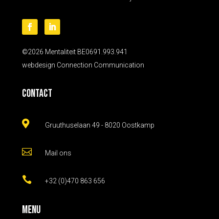
©2026 Mentaliteit BE0691.993.941
webdesign
Connection Communication
Contact

Gruuthuselaan 49 - 8020 Oostkamp

Mail ons

+32 (0)470 863 656
Menu