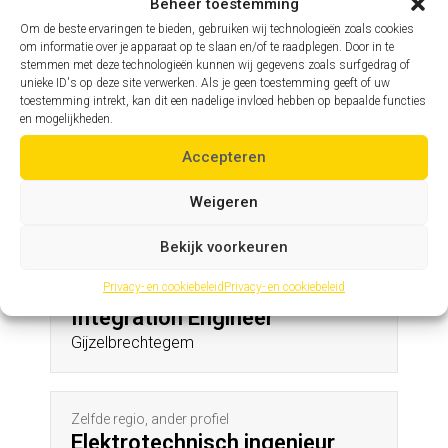
Erwetegem
Beheer toestemming
Om de beste ervaringen te bieden, gebruiken wij technologieën zoals cookies
om informatie over je apparaat op te slaan en/of te raadplegen. Door in te
stemmen met deze technologieën kunnen wij gegevens zoals surfgedrag of
Zelfde profiel, andere regio
unieke ID's op deze site verwerken. Als je geen toestemming geeft of uw
Hoofdingenieur
toestemming intrekt, kan dit een nadelige invloed hebben op bepaalde functies
en mogelijkheden.
Kanegem
Accepteren
Andere profielen in deze regio
Weigeren
Bekijk voorkeuren
Privacy- en cookiebeleid
Privacy- en cookiebeleid
Zelfde regio, ander profiel
Integration Engineer
Gijzelbrechtegem
Zelfde regio, ander profiel
Elektrotechnisch ingenieur