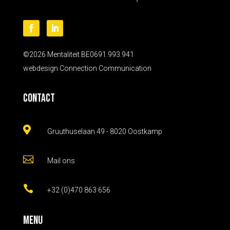
©2026 Mentaliteit BE0691.993.941
webdesign
Connection Communication
Contact

Gruuthuselaan 49 - 8020 Oostkamp

Mail ons

+32 (0)470 863 656
Menu