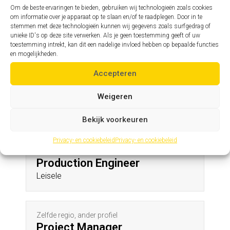
Tongerlo
Om de beste ervaringen te bieden, gebruiken wij technologieën zoals cookies
om informatie over je apparaat op te slaan en/of te raadplegen. Door in te
stemmen met deze technologieën kunnen wij gegevens zoals surfgedrag of
unieke ID's op deze site verwerken. Als je geen toestemming geeft of uw
Zelfde profiel, andere regio
toestemming intrekt, kan dit een nadelige invloed hebben op bepaalde functies
Hoofdingenieur
en mogelijkheden.
Voorde
Accepteren
Weigeren
Andere profielen in deze regio
Bekijk voorkeuren
Privacy- en cookiebeleid
Privacy- en cookiebeleid
Zelfde regio, ander profiel
Production Engineer
Leisele
Zelfde regio, ander profiel
Project Manager