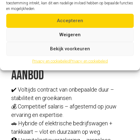
toestemming intrekt, kan dit een nadelige invloed hebben op bepaalde functies
levertermijnen.
en mogelijkheden.
⚡ Stressbestendigheid – kalm blijven en
Accepteren
prioriteiten stellen bij tijdsdruk.
Weigeren
💡 Proactieve houding – knelpunten tijdig
signaleren en oplossingen voorstellen.
Bekijk voorkeuren
🔄 Flexibiliteit – inspelen op last-minute
wijzigingen in de planning of uitvoering.
Privacy- en cookiebeleid
Privacy- en cookiebeleid
Aanbod
✔️ Voltijds contract van onbepaalde duur –
stabiliteit en groeikansen.
💰 Competitief salaris – afgestemd op jouw
ervaring en expertise.
🚗 Hybride of elektrische bedrijfswagen +
tankkaart – vlot en duurzaam op weg.