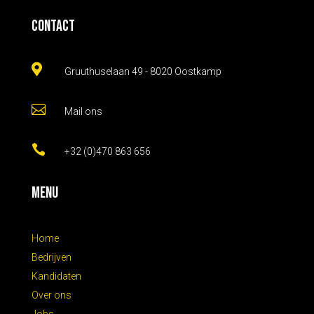
Contact

Gruuthuselaan 49 - 8020 Oostkamp

Mail ons

+32 (0)470 863 656
Menu
Home
Bedrijven
Kandidaten
Over ons
Jobs