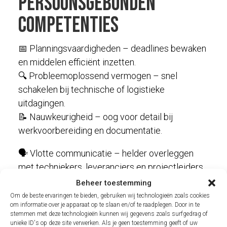
Persoonsgebonden
competenties
📅 Planningsvaardigheden – deadlines bewaken
en middelen efficiënt inzetten.
🔍 Probleemoplossend vermogen – snel
schakelen bij technische of logistieke
uitdagingen.
📝 Nauwkeurigheid – oog voor detail bij
werkvoorbereiding en documentatie.
🗣️ Vlotte communicatie – helder overleggen
met techniekers, leveranciers en projectleiders.
🤝 Samenwerken – brugfunctie tussen
Beheer toestemming
verschillende teams en afdelingen.
Om de beste ervaringen te bieden, gebruiken wij technologieën zoals cookies
om informatie over je apparaat op te slaan en/of te raadplegen. Door in te
☎️ Onderhandeling & leveranciersbeheer – vlot
stemmen met deze technologieën kunnen wij gegevens zoals surfgedrag of
contact met leveranciers over bestellingen en
unieke ID's op deze site verwerken. Als je geen toestemming geeft of uw