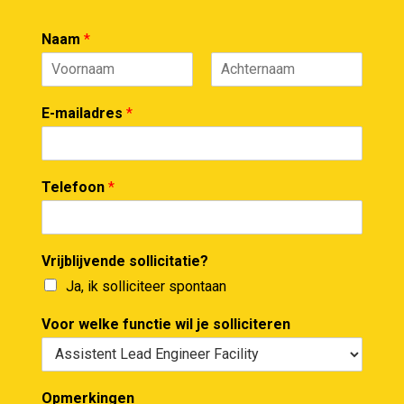
Naam
*
F
L
i
a
E-mailadres
*
r
s
s
t
t
Telefoon
*
Vrijblijvende sollicitatie?
Ja, ik solliciteer spontaan
Voor welke functie wil je solliciteren
Opmerkingen