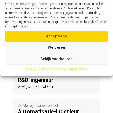
St-Martens-Lierde
Om de beste ervaringen te bieden, gebruiken wij technologieën zoals cookies
om informatie over je apparaat op te slaan en/of te raadplegen. Door in te
stemmen met deze technologieën kunnen wij gegevens zoals surfgedrag of
unieke ID's op deze site verwerken. Als je geen toestemming geeft of uw
Zelfde profiel, andere regio
toestemming intrekt, kan dit een nadelige invloed hebben op bepaalde functies
R&D-manager
en mogelijkheden.
Galmaarden
Accepteren
Weigeren
Andere profielen in deze regio
Bekijk voorkeuren
Privacy- en cookiebeleid
Privacy- en cookiebeleid
Zelfde regio, ander profiel
R&D-ingenieur
St-Agatha-Berchem
Zelfde regio, ander profiel
Automatisatie-ingenieur