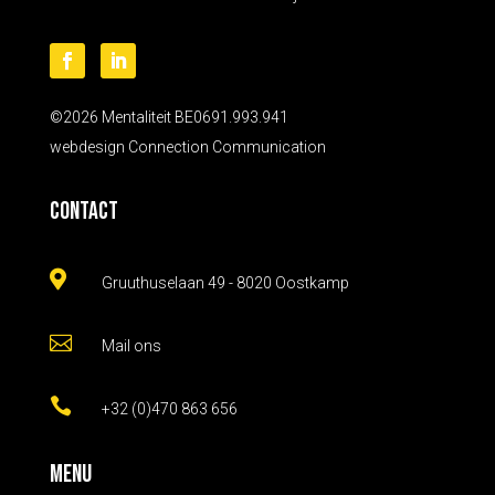
©2026 Mentaliteit BE0691.993.941
webdesign
Connection Communication
Contact

Gruuthuselaan 49 - 8020 Oostkamp

Mail ons

+32 (0)470 863 656
Menu