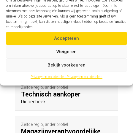
Hulst
Om de beste ervaringen te bieden, gebruiken wij technologieën zoals cookies
om informatie over je apparaat op te slaan en/of te raadplegen. Door in te
stemmen met deze technologieën kunnen wij gegevens zoals surfgedrag of
unieke ID's op deze site verwerken. Als je geen toestemming geeft of uw
toestemming intrekt, kan dit een nadelige invloed hebben op bepaalde functies
Zelfde profiel, andere regio
en mogelijkheden.
Reliability Engineer
Zellik
Accepteren
Weigeren
Andere profielen in deze regio
Bekijk voorkeuren
Privacy- en cookiebeleid
Privacy- en cookiebeleid
Zelfde regio, ander profiel
Technisch aankoper
Diepenbeek
Zelfde regio, ander profiel
Magazijnverantwoordelijke