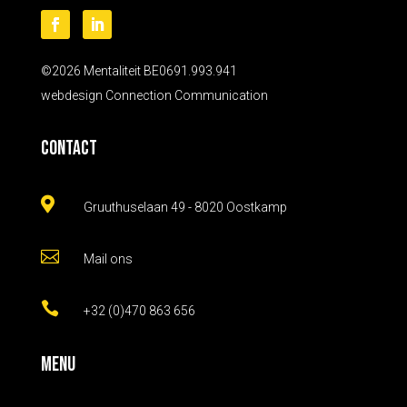
©2026 Mentaliteit BE0691.993.941
webdesign
Connection Communication
Contact

Gruuthuselaan 49 - 8020 Oostkamp

Mail ons

+32 (0)470 863 656
Menu