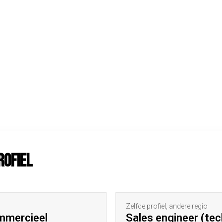
rofiel
Zelfde profiel, andere regio
ommercieel
Sales engineer (te