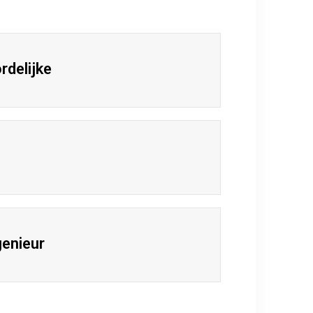
delijke
genieur