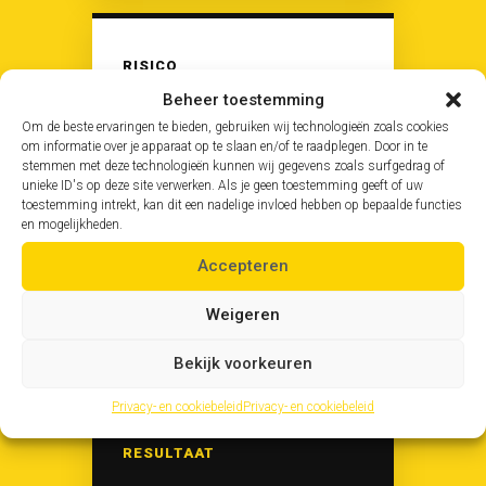
RISICO
Beheer toestemming
STILSTAND IN DE INPAKAFDELING
Om de beste ervaringen te bieden, gebruiken wij technologieën zoals cookies
om informatie over je apparaat op te slaan en/of te raadplegen. Door in te
stemmen met deze technologieën kunnen wij gegevens zoals surfgedrag of
unieke ID's op deze site verwerken. Als je geen toestemming geeft of uw
toestemming intrekt, kan dit een nadelige invloed hebben op bepaalde functies
en mogelijkheden.
OPLOSSING
Accepteren
ALTERNATIEVE STOCK GEVONDEN
Weigeren
BIJ ANDER PRODUCTIEBEDRIJF
Bekijk voorkeuren
Privacy- en cookiebeleid
Privacy- en cookiebeleid
RESULTAAT