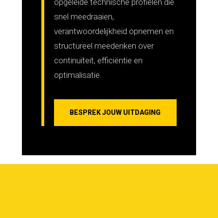
opgeleide technische profielen die
snel meedraaien,
verantwoordelijkheid opnemen en
structureel meedenken over
continuïteit, efficiëntie en
optimalisatie.
BESPREK JOUW UITDAGING