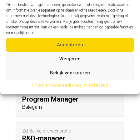
Leeuwergem
Om de beste ervaringen te bieden, gebruiken wij technologieën zoals cookies
om informatie over je apparaat op te slaan en/of te raadplegen. Door in te
stemmen met deze technologieën kunnen wij gegevens zoals surfgedrag of
unieke ID's op deze site verwerken. Als je geen toestemming geeft of uw
Zelfde profiel, andere regio
toestemming intrekt, kan dit een nadelige invloed hebben op bepaalde functies
Assistent hoofdingenieur
en mogelijkheden.
Bocholt
Accepteren
Weigeren
Andere profielen in deze regio
Bekijk voorkeuren
Privacy- en cookiebeleid
Privacy- en cookiebeleid
Zelfde regio, ander profiel
Program Manager
Balegem
Zelfde regio, ander profiel
R&D-manager