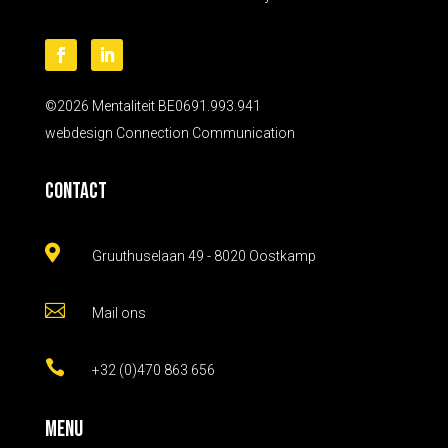
©2026 Mentaliteit BE0691.993.941
webdesign
Connection Communication
Contact

Gruuthuselaan 49 - 8020 Oostkamp

Mail ons

+32 (0)470 863 656
Menu