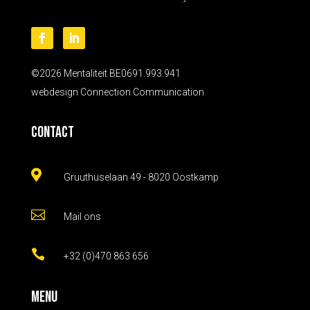
©2026 Mentaliteit BE0691.993.941
webdesign
Connection Communication
Contact

Gruuthuselaan 49 - 8020 Oostkamp

Mail ons

+32 (0)470 863 656
Menu