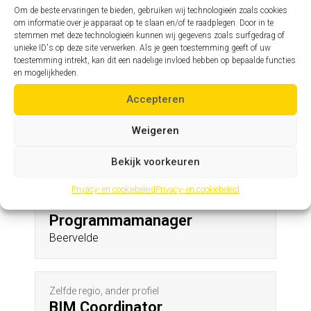
Kaaskerke
Om de beste ervaringen te bieden, gebruiken wij technologieën zoals cookies
om informatie over je apparaat op te slaan en/of te raadplegen. Door in te
stemmen met deze technologieën kunnen wij gegevens zoals surfgedrag of
unieke ID's op deze site verwerken. Als je geen toestemming geeft of uw
Zelfde profiel, andere regio
toestemming intrekt, kan dit een nadelige invloed hebben op bepaalde functies
Assistent hoofdingenieur
en mogelijkheden.
Deftinge
Accepteren
Weigeren
Andere profielen in deze regio
Bekijk voorkeuren
Privacy- en cookiebeleid
Privacy- en cookiebeleid
Zelfde regio, ander profiel
Programmamanager
Beervelde
Zelfde regio, ander profiel
BIM Coordinator