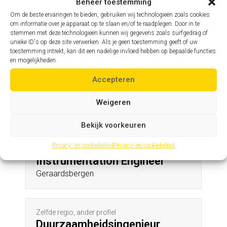
Nieuwkerke
Beheer toestemming
Om de beste ervaringen te bieden, gebruiken wij technologieën zoals cookies
om informatie over je apparaat op te slaan en/of te raadplegen. Door in te
stemmen met deze technologieën kunnen wij gegevens zoals surfgedrag of
Zelfde profiel, andere regio
unieke ID's op deze site verwerken. Als je geen toestemming geeft of uw
Assistent hoofdingenieur
toestemming intrekt, kan dit een nadelige invloed hebben op bepaalde functies
en mogelijkheden.
Kanegem
Accepteren
Andere profielen in deze regio
Weigeren
Bekijk voorkeuren
Privacy- en cookiebeleid
Privacy- en cookiebeleid
Zelfde regio, ander profiel
Instrumentation Engineer
Geraardsbergen
Zelfde regio, ander profiel
Duurzaamheidsingenieur