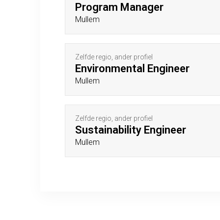
Program Manager
Mullem
Zelfde regio, ander profiel
Environmental Engineer
Mullem
Zelfde regio, ander profiel
Sustainability Engineer
Mullem