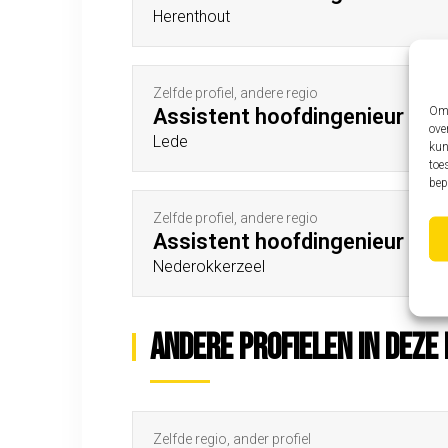
Herenthout
Zelfde profiel, andere regio
Om 
Assistent hoofdingenieur
ove
Lede
kun
toe
bep
Zelfde profiel, andere regio
Assistent hoofdingenieur
Nederokkerzeel
Andere profielen in deze 
Zelfde regio, ander profiel