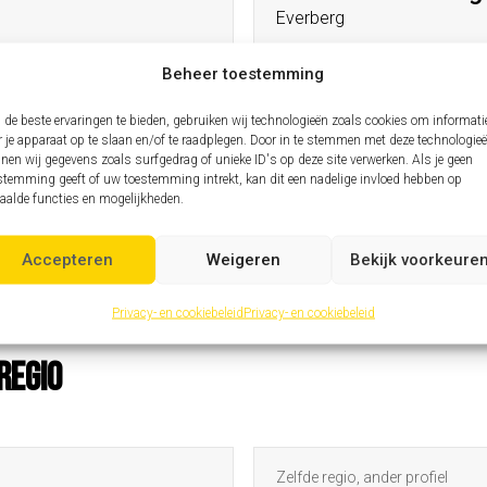
Everberg
Beheer toestemming
Zelfde profiel, andere regio
de beste ervaringen te bieden, gebruiken wij technologieën zoals cookies om informati
Assistent hoofding
r je apparaat op te slaan en/of te raadplegen. Door in te stemmen met deze technologie
Henis
nen wij gegevens zoals surfgedrag of unieke ID's op deze site verwerken. Als je geen
stemming geeft of uw toestemming intrekt, kan dit een nadelige invloed hebben op
aalde functies en mogelijkheden.
Zelfde profiel, andere regio
Assistent hoofding
Accepteren
Weigeren
Bekijk voorkeure
Tielt
Privacy- en cookiebeleid
Privacy- en cookiebeleid
regio
Zelfde regio, ander profiel