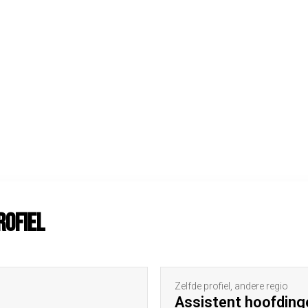
rofiel
Zelfde profiel, andere regio
Assistent hoofding