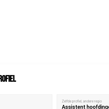
rofiel
Zelfde profiel, andere regio
Assistent hoofding