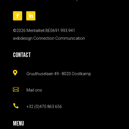
©2026 Mentaliteit BE0691.993.941
webdesign
Connection Communication
Contact

Gruuthuselaan 49 - 8020 Oostkamp

Mail ons

+32 (0)470 863 656
Menu