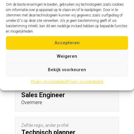
Stalhille
Om de beste ervaringen te bieden, gebruiken wij technologieën zoals cookies
om informatie over je apparaat op te slaan en/of te raadplegen. Door in te
stemmen met deze technologieën kunnen wij gegevens zoals surfgedrag of
unieke ID's op deze site verwerken. Als je geen toestemming geeft of uw
Zelfde profiel, andere regio
toestemming intrekt, kan dit een nadelige invloed hebben op bepaalde functies
Assistent hoofdingenieur
en mogelijkheden.
Stene
Accepteren
Weigeren
Andere profielen in deze regio
Bekijk voorkeuren
Privacy- en cookiebeleid
Privacy- en cookiebeleid
Zelfde regio, ander profiel
Sales Engineer
Overmere
Zelfde regio, ander profiel
Technisch planner