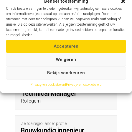
Ezemaal
Beheer toestemming
Om de beste ervaringen te bieden, gebruiken wij technologieën zoals cookies
om informatie over je apparaat op te slaan en/of te raadplegen. Door in te
stemmen met deze technologieën kunnen wij gegevens zoals surfgedrag of
Zelfde profiel, andere regio
unieke ID's op deze site verwerken. Als je geen toestemming geeft of uw
Assistent hoofdingenieur
toestemming intrekt, kan dit een nadelige invloed hebben op bepaalde functies
en mogelijkheden.
Lillo
Accepteren
Andere profielen in deze regio
Weigeren
Bekijk voorkeuren
Privacy- en cookiebeleid
Privacy- en cookiebeleid
Zelfde regio, ander profiel
Technical Manager
Rollegem
Zelfde regio, ander profiel
Bouwkundig ingenieur