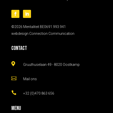
©2026 Mentaliteit BE0691.993.941
webdesign
Connection Communication
Contact

Gruuthuselaan 49 - 8020 Oostkamp

Mail ons

+32 (0)470 863 656
Menu