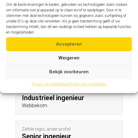
De Pinte
Om de beste ervaringen te bieden, gebruiken wij technologieën zoals cookies
om informatie over je apparaat op te slaan en/of te raadplegen. Door in te
stemmen met deze technologieën kunnen wij gegevens zoals surfgedrag of
unieke ID's op deze site verwerken. Als je geen toestemming geeft of uw
Zelfde profiel, andere regio
toestemming intrekt, kan dit een nadelige invloed hebben op bepaalde functies
Assistent hoofdingenieur
en mogelijkheden.
Roosbeek
Accepteren
Weigeren
Andere profielen in deze regio
Bekijk voorkeuren
Privacy- en cookiebeleid
Privacy- en cookiebeleid
Zelfde regio, ander profiel
Industrieel ingenieur
Webbekom
Zelfde regio, ander profiel
Senior ingenieur