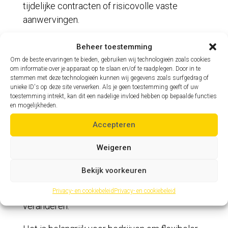
tijdelijke contracten of risicovolle vaste
aanwervingen.
mythe 5: “De war for talent is te wijten aan tekorten op de
Beheer toestemming
markt”
Hoewel er inderdaad meer vacatures zijn dan
Om de beste ervaringen te bieden, gebruiken wij technologieën zoals cookies
om informatie over je apparaat op te slaan en/of te raadplegen. Door in te
schoolverlaters in bijvoorbeeld de
stemmen met deze technologieën kunnen wij gegevens zoals surfgedrag of
elektromechanica, kan de aanpak van
unieke ID's op deze site verwerken. Als je geen toestemming geeft of uw
toestemming intrekt, kan dit een nadelige invloed hebben op bepaalde functies
bedrijven zelf ook een rol spelen:
en mogelijkheden.
Aanpassen aan de
Accepteren
veranderende werkmarkt:
Weigeren
Bedrijven zoeken vaak naar medewerkers die
Bekijk voorkeuren
tot aan hun pensioen blijven, maar de realiteit
is dat mensen tegenwoordig vaker van baan
Privacy- en cookiebeleid
Privacy- en cookiebeleid
veranderen.